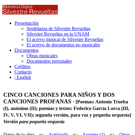
Presentación
Semblanza de Silvestre Revueltas
Silvestre Revueltas en la UNAM
El acervo musical de Silvestre Revueltas
El acervo de documentos no musicales
Documentos
Obras musicales
Documentos personales
Créditos
Contacto
| English
CINCO CANCIONES PARA NIÑOS Y DOS
CANCIONES PROFANAS
· [Poemas: Antonio Trueba
(I), anónimo (II); poemas y textos: Federico García Lorca (III,
IV, V, VI, VII); segunda versión, para voz y pequeña orquesta]
Versión para pequeña orquesta
Datos de la obra
Autógrafo
Apuntes (2)
Otros