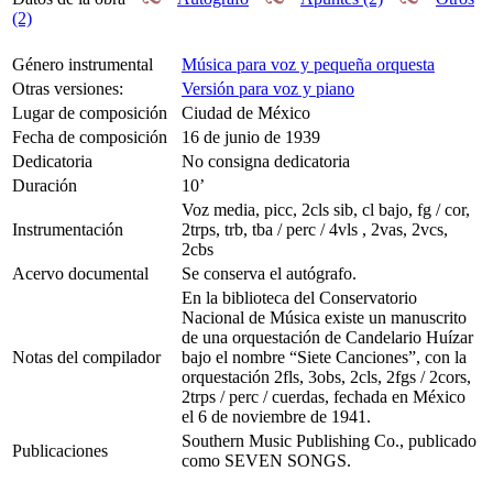
(2)
Género instrumental
Música para voz y pequeña orquesta
Otras versiones:
Versión para voz y piano
Lugar de composición
Ciudad de México
Fecha de composición
16 de junio de 1939
Dedicatoria
No consigna dedicatoria
Duración
10’
Voz media, picc, 2cls sib, cl bajo, fg / cor,
Instrumentación
2trps, trb, tba / perc / 4vls , 2vas, 2vcs,
2cbs
Acervo documental
Se conserva el autógrafo.
En la biblioteca del Conservatorio
Nacional de Música existe un manuscrito
de una orquestación de Candelario Huízar
Notas del compilador
bajo el nombre “Siete Canciones”, con la
orquestación 2fls, 3obs, 2cls, 2fgs / 2cors,
2trps / perc / cuerdas, fechada en México
el 6 de noviembre de 1941.
Southern Music Publishing Co., publicado
Publicaciones
como SEVEN SONGS.